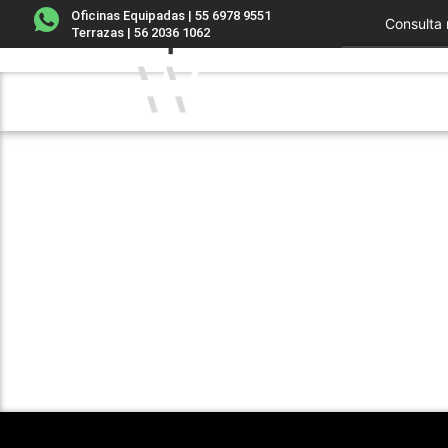
Etiqueta:
salud me
Oficinas Equipadas | 55 6978 9551
Consulta 
Terrazas | 56 2036 1062
Inicio