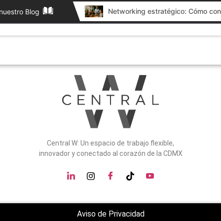
ntal
nuestro Blog
Nosotros
Oficinas Equipadas
Otros servicios
Central W: Un espacio de trabajo flexible,
innovador y conectado al corazón de la CDMX
Aviso de Privacidad