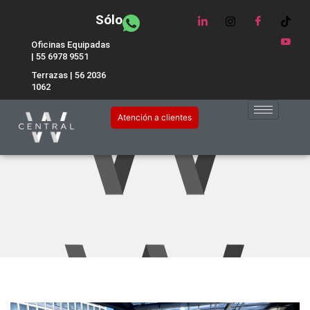
Sólo
Oficinas Equipadas
| 55 6978 9551
Terrazas | 56 2036
1062
Cómo atraer y retener el
Atención a clientes
talento de tu empresa