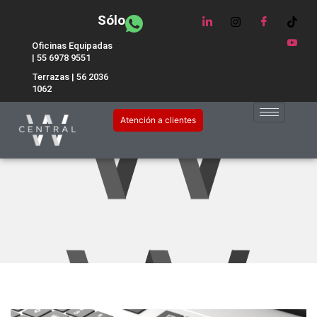
Sólo
Oficinas Equipadas
| 55 6978 9551
Terrazas | 56 2036
1062
Aumenta tus ventas a través
Atención a clientes
del e-commerce