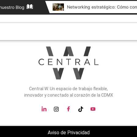
vidad
nuestro Blog
Nosotros
Oficinas Equipadas
Otros servicios
Central W: Un espacio de trabajo flexible,
innovador y conectado al corazón de la CDMX
Aviso de Privacidad