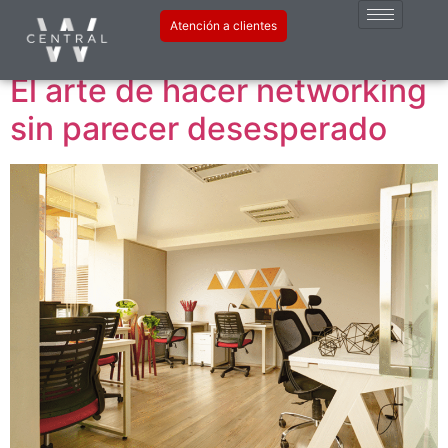
Etiqueta:
oficinas
Atención a clientes
El arte de hacer networking
sin parecer desesperado​