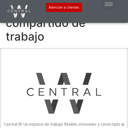
Etiqueta:
espacio
Atención a clientes
compartido de
trabajo
Central W: Un espacio de trabajo flexible, innovador y conectado al