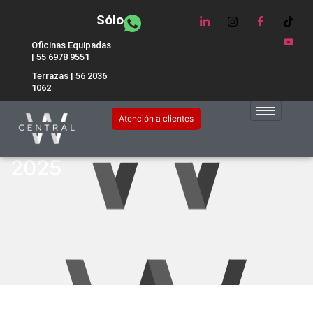
Sólo
Oficinas Equipadas
| 55 6978 9551
Terrazas | 56 2036
1062
Tendencias de diseño de
Atención a clientes
espacios de trabajo para
2025