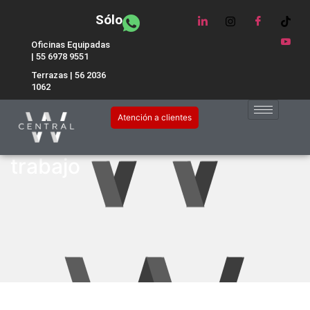
Sólo
Oficinas Equipadas
| 55 6978 9551
Terrazas | 56 2036
1062
Polanco, el mejor lugar para
Atención a clientes
contratar espacios de
trabajo