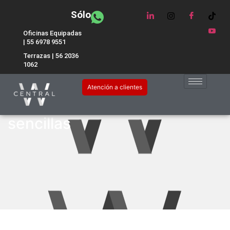
Sólo
Oficinas Equipadas
| 55 6978 9551
Terrazas | 56 2036
1062
Motiva a tu equipo de
Atención a clientes
trabajo: cinco técnicas
sencillas ​