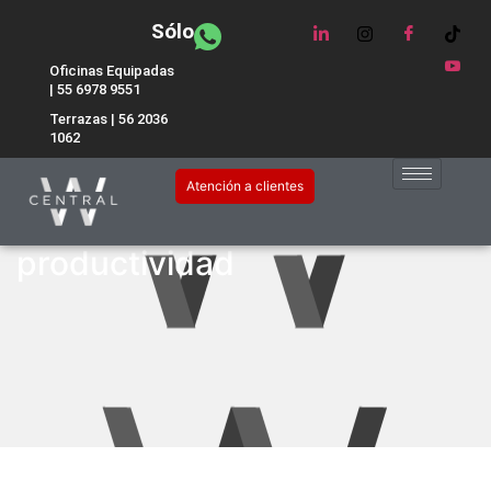
Sólo
Oficinas Equipadas
| 55 6978 9551
Terrazas | 56 2036
1062
La importancia del diseño de
Atención a clientes
espacios de trabajo para la
productividad