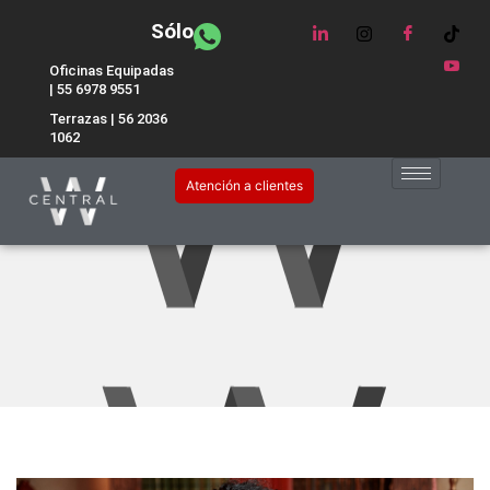
Sólo
Oficinas Equipadas
| 55 6978 9551
Terrazas | 56 2036
1062
Consejos para superar una
Atención a clientes
entrevista de trabajo