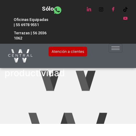
Sólo
Oficinas Equipadas
| 55 6978 9551
Terrazas | 56 2036
1062
Cómo la tecnología de punta
Atención a clientes
en salas de juntas impulsa la
productividad​